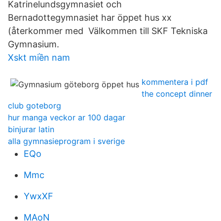
Katrinelundsgymnasiet och
Bernadottegymnasiet har öppet hus xx
(återkommer med Välkommen till SKF Tekniska
Gymnasium.
Xskt miền nam
kommentera i pdf
the concept dinner
club goteborg
hur manga veckor ar 100 dagar
binjurar latin
alla gymnasieprogram i sverige
EQo
Mmc
YwxXF
MAoN