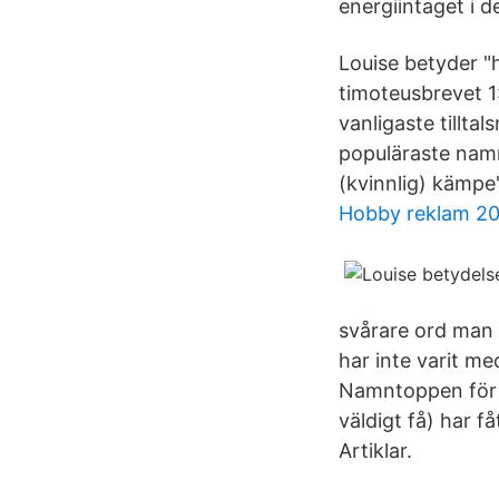
energiintaget i de
Louise betyder "h
timoteusbrevet 1
vanligaste tillt
populäraste namn
(kvinnlig) kämpe"
Hobby reklam 2
svårare ord man 
har inte varit m
Namntoppen för 
väldigt få) har 
Artiklar.