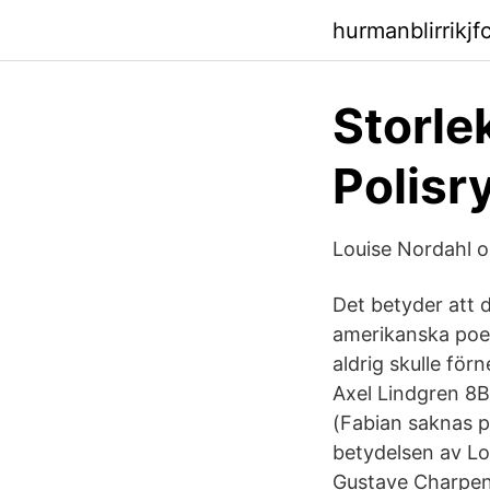
hurmanblirrikj
Storle
Polisry
Louise Nordahl o
Det betyder att d
amerikanska poet
aldrig skulle fö
Axel Lindgren 8
(Fabian saknas p
betydelsen av Lou
Gustave Charpent