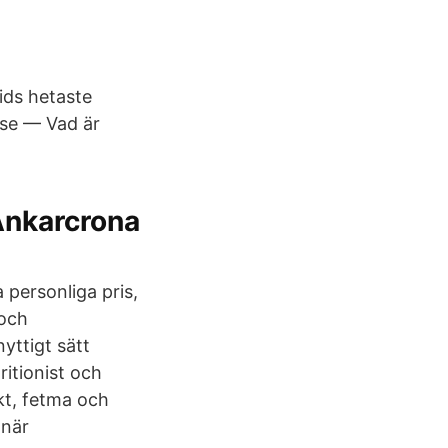
ids hetaste
lse — Vad är
Ankarcrona
 personliga pris,
 och
yttigt sätt
ritionist och
ikt, fetma och
 när