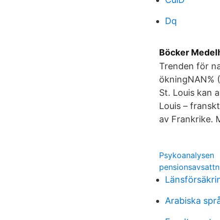
Dq
Böcker Medelh
Trenden för n
ökningNAN% (0 
St. Louis kan 
Louis – fransk
av Frankrike. 
Psykoanalysen
pensionsavsattn
Länsförsäkri
Arabiska språ