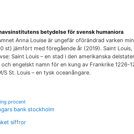
avsinstitutens betydelse för svensk humaniora
amnet Anna Louise är ungefär oförändrad varken mins
st) jämfört med föregående år (2019). Saint Louis, S
avse: Saint Louis – en stad i den amerikanska delstate
t och engelskt namn för en kung av Frankrike 1226-12
M/S St. Louis – en tysk oceanångare.
ing procent
ngars bank stockholm
ket siffror