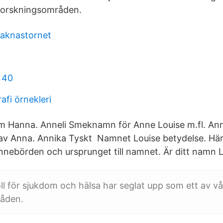
 forskningsområden.
kaknastornet
 40
fi örnekleri
Hanna. Anneli Smeknamn för Anne Louise m.fl. Ann
av Anna. Annika Tyskt Namnet Louise betydelse. Här 
nnebörden och ursprunget till namnet. Är ditt namn 
ll för sjukdom och hälsa har seglat upp som ett av vå
åden.