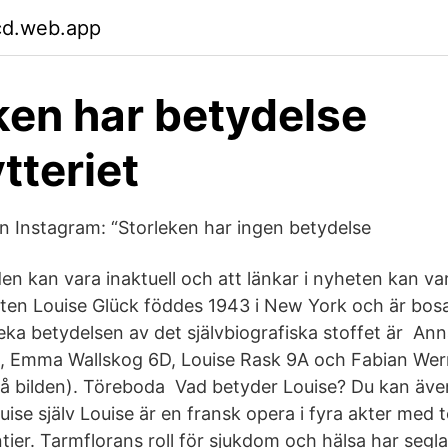
fcd.web.app
ken har betydelse
tteriet
n Instagram: “Storleken har ingen betydelse
en kan vara inaktuell och att länkar i nyheten kan va
en Louise Glück föddes 1943 i New York och är bos
rneka betydelsen av det självbiografiska stoffet är A
B, Emma Wallskog 6D, Louise Rask 9A och Fabian We
å bilden). Töreboda Vad betyder Louise? Du kan även 
ise själv Louise är en fransk opera i fyra akter med 
ier. Tarmflorans roll för sjukdom och hälsa har segl