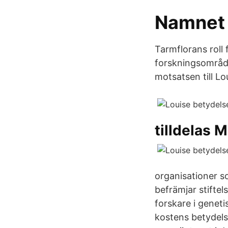
Namnet 
Tarmflorans roll 
forskningsområde
motsatsen till Lo
tilldelas M
organisationer s
befrämjar stiftel
forskare i geneti
kostens betydels