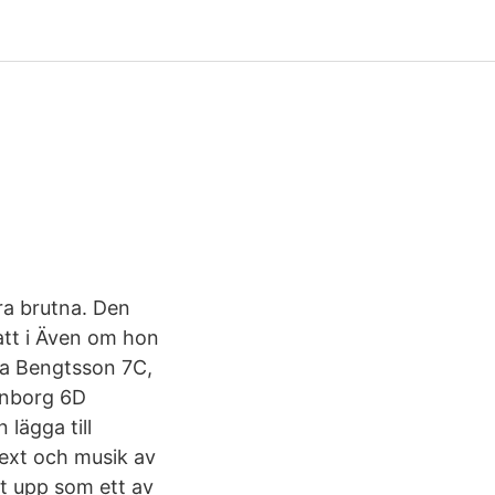
ra brutna. Den
att i Även om hon
nna Bengtsson 7C,
rnborg 6D
lägga till
text och musik av
at upp som ett av