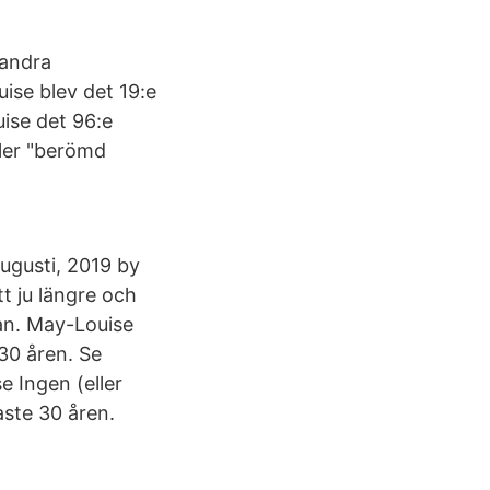
 andra
ise blev det 19:e
uise det 96:e
ller "berömd
ugusti, 2019 by
t ju längre och
an. May-Louise
30 åren. Se
 Ingen (eller
aste 30 åren.