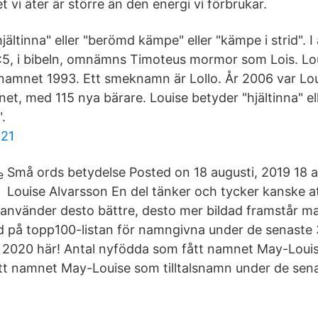
t vi äter är större än den energi vi förbrukar.
jältinna" eller "berömd kämpe" eller "kämpe i strid". I
:5, i bibeln, omnämns Timoteus mormor som Lois. Lou
alsnamnet 1993. Ett smeknamn är Lollo. År 2006 var Lo
et, med 115 nya bärare. Louise betyder "hjältinna" e
.
021
Små ords betydelse Posted on 18 augusti, 2019 18 a
Louise Alvarsson En del tänker och tycker kanske at
använder desto bättre, desto mer bildad framstår m
ed på topp100-listan för namngivna under de senaste 
2020 här! Antal nyfödda som fått namnet May-Louise
fått namnet May-Louise som tilltalsnamn under de sen