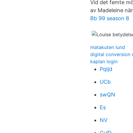
Vid det femte möt
av Madeleine nä
Bb 99 season 8
matakuten lund
digital conversion
kaplan login
PqIjd
UCb
swQN
Es
NV
CulD