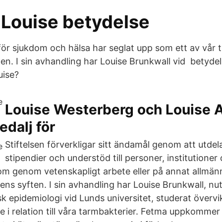
Louise betydelse
för sjukdom och hälsa har seglat upp som ett av vår t
n. I sin avhandling har Louise Brunkwall vid betyde
uise?
Louise Westerberg och Louise 
edalj för
Stiftelsen förverkligar sitt ändamål genom att utdela
stipendier och understöd till personer, institutioner
om genom vetenskapligt arbete eller på annat allmänn
sens syften. I sin avhandling har Louise Brunkwall, nut
sk epidemiologi vid Lunds universitet, studerat överv
e i relation till våra tarmbakterier. Fetma uppkommer