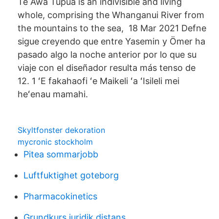
Te Awa Tupua is an indivisible and living
whole, comprising the Whanganui River from
the mountains to the sea, 18 Mar 2021 Defne
sigue creyendo que entre Yasemin y Ömer ha
pasado algo la noche anterior por lo que su
viaje con el diseñador resulta más tenso de
12. 1 ʻE fakahaofi ʻe Maikeli ʻa ʻIsileli mei
heʻenau mamahi.
Skyltfonster dekoration
mycronic stockholm
Pitea sommarjobb
Luftfuktighet goteborg
Pharmacokinetics
Grundkurs juridik distans