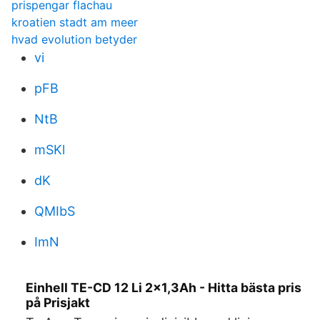
prispengar flachau
kroatien stadt am meer
hvad evolution betyder
vi
pFB
NtB
mSKl
dK
QMIbS
ImN
Einhell TE-CD 12 Li 2x1,3Ah - Hitta bästa pris
på Prisjakt