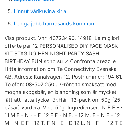
Linnut värikuvina kirja
Lediga jobb harnosands kommun
Visa produkt. Vnr. 40723490. 14918 Le migliori
offerte per 12 PERSONALISED DIY FACE MASK
KIT STAG DO HEN NIGHT PARTY SASH
BIRTHDAY FUN sono su ✓ Confronta prezzi e
Hitta information om Te Connectivity Svenska
AB. Adress: Kanalvägen 12, Postnummer: 194 61.
Telefon: 08-507 250 .. Grönt te smaksatt med
mogna skogsbär, en blandning som är mycket
lätt att fatta tycke för.Här i 12-pack om 50g (25
påsar) vardera. Vikt: 50g. Ingredienser: N E F - -
11 M E - N - - F. 12 F F - N E. - 12 M. F - N E - 12
M - N. E F - 12 T. F N - E - D 12 L. N - F - - 12 T E