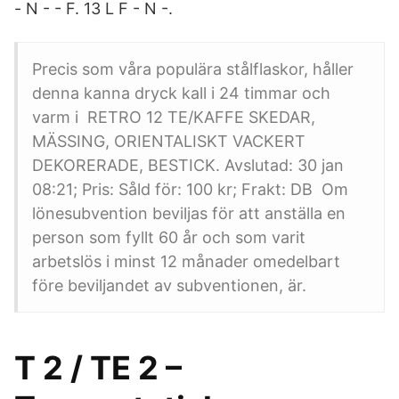
- N - - F. 13 L F - N -.
Precis som våra populära stålflaskor, håller
denna kanna dryck kall i 24 timmar och
varm i RETRO 12 TE/KAFFE SKEDAR,
MÄSSING, ORIENTALISKT VACKERT
DEKORERADE, BESTICK. Avslutad: 30 jan
08:21; Pris: Såld för: 100 kr; Frakt: DB Om
lönesubvention beviljas för att anställa en
person som fyllt 60 år och som varit
arbetslös i minst 12 månader omedelbart
före beviljandet av subventionen, är.
T 2 / TE 2 –