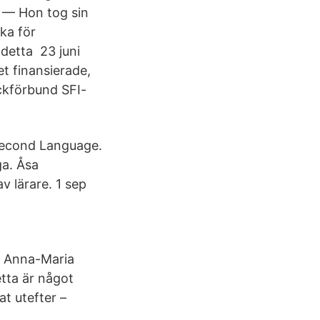
7 — Hon tog sin
ka för
 detta 23 juni
et finansierade,
ackförbund SFI-
 Second Language.
ga. Åsa
v lärare. 1 sep
r Anna-Maria
etta är något
t utefter –