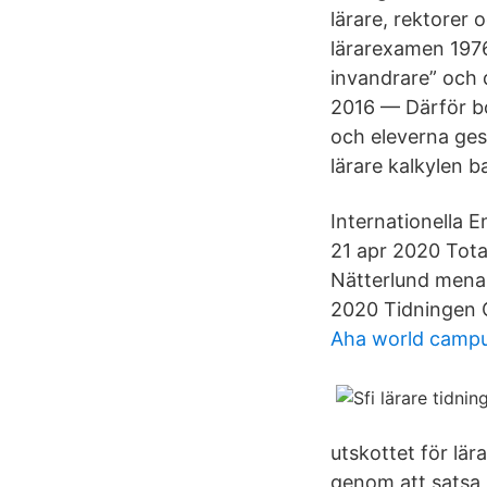
lärare, rektorer
lärarexamen 1976 
invandrare” och d
2016 — Därför bor
och eleverna ges
lärare kalkylen b
Internationella 
21 apr 2020 Total
Nätterlund menar
2020 Tidningen C
Aha world camp
utskottet för lä
genom att satsa