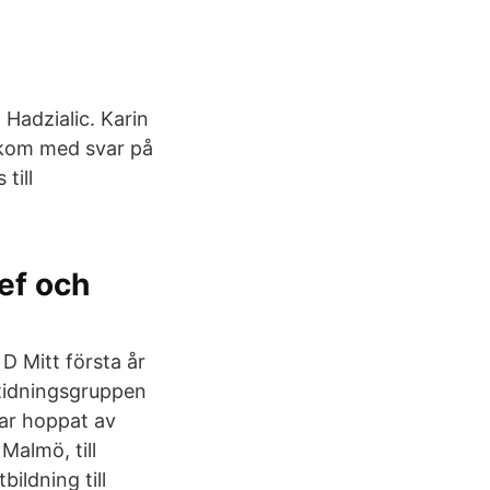
-
Hadzialic. Karin
rkom med svar på
till
ef och
D Mitt första år
 tidningsgruppen
ar hoppat av
Malmö, till
ildning till