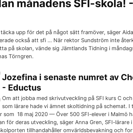
lan månadens SFI-skola! 
täcka upp för det på något sätt framöver, säger Aida 
rade också att sfi … När rektor Sundström inte åte
tta på skolan, vände sig Jämtlands Tidning i måndags 
as Törngren.
Jozefina i senaste numret av Ch
 - Eductus
Om att jobba med skrivutveckling på SFI kurs C och 
som lärare hade vi ämnet skoltidning på schemat. I
r som​ 18 maj 2020 — Över 500 SFI-elever i Malmö h
n för deras utveckling, säger Anna Gren, SFI-lärare i 
kolporten tillhandahåller omvärldsbevakning och fortb