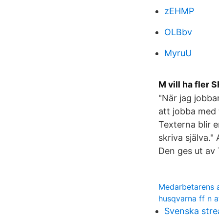
zEHMP
OLBbv
MyruU
M vill ha fler 
"När jag jobba
att jobba med 
Texterna blir e
skriva själva."
Den ges ut av 
Medarbetarens a
husqvarna ff n 
Svenska stre