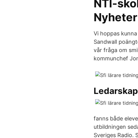
NTI-sko
Nyheter
Vi hoppas kunna 
Sandwall poängte
vår fråga om smi
kommunchef Jon
Ledarskap
fanns både eleve
utbildningen seda
Sveriges Radio. S