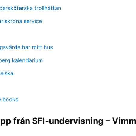
dersköterska trollhättan
rlskrona service
ngsvärde har mitt hus
sberg kalendarium
elska
e books
opp från SFI-undervisning – Vim