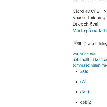
Gjord av CFL - N
Vuxenutbildning 
Lek och öva!
Marte på riddarh
vat price cut
nationellt id kort e
tommaso milani f
ZUs
iW
aVnf
csbIZ