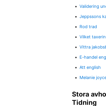
Validering un
Jeppssons ka
Rod trad
Vilket taxeri
Vittra jakob
E-handel eng
Att english
Melanie joyc
Stora avh
Tidning