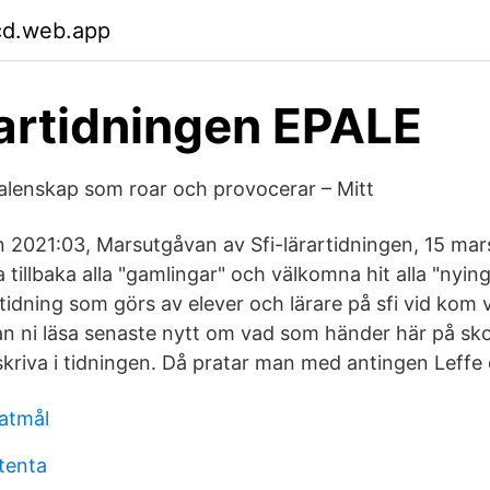
fcd.web.app
rartidningen EPALE
alenskap som roar och provocerar – Mitt
en 2021:03, Marsutgåvan av Sfi-lärartidningen, 15 mar
tillbaka alla "gamlingar" och välkomna hit alla "nying
tidning som görs av elever och lärare på sfi vid kom 
an ni läsa senaste nytt om vad som händer här på sko
kriva i tidningen. Då pratar man med antingen Leffe e
atmål
tenta