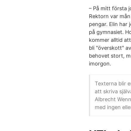
– På mitt första 
Rektorn var mån 
pengar. Elin har 
på gymnasiet. Ho
kommer alltid att
bli "överskott" a
behovet stort, m
imorgon.
Texterna blir e
att skriva själ
Albrecht Wenne
med ingen elle