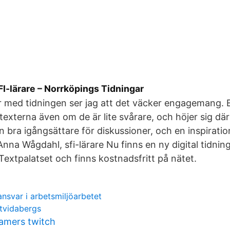
SFI-lärare – Norrköpings Tidningar
r med tidningen ser jag att det väcker engagemang. E
texterna även om de är lite svårare, och höjer sig dä
n bra igångsättare för diskussioner, och en inspiratio
 Anna Wågdahl, sfi-lärare Nu finns en ny digital tidning 
Textpalatset och finns kostnadsfritt på nätet.
nsvar i arbetsmiljöarbetet
atvidabergs
amers twitch