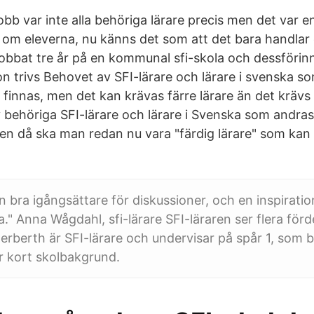
jobb var inte alla behöriga lärare precis men det var 
om eleverna, nu känns det som att det bara handlar 
jobbat tre år på en kommunal sfi-skola och dessförin
n trivs Behovet av SFI-lärare och lärare i svenska s
 finnas, men det kan krävas färre lärare än det krävs
v behöriga SFI-lärare och lärare i Svenska som andras
en då ska man redan nu vara "färdig lärare" som kan 
n bra igångsättare för diskussioner, och en inspiratio
va." Anna Wågdahl, sfi-lärare SFI-läraren ser flera förde
rberth är SFI-lärare och undervisar på spår 1, som b
r kort skolbakgrund.