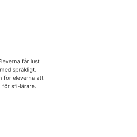
leverna får lust
rmed språkligt.
n för eleverna att
för sfi-lärare.