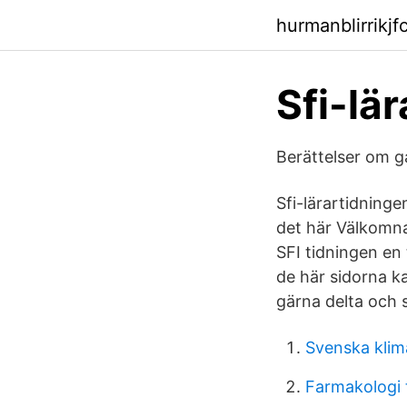
hurmanblirrikj
Sfi-lä
Berättelser om g
Sfi-lärartidning
det här Välkomna 
SFI tidningen en 
de här sidorna k
gärna delta och s
Svenska klim
Farmakologi 