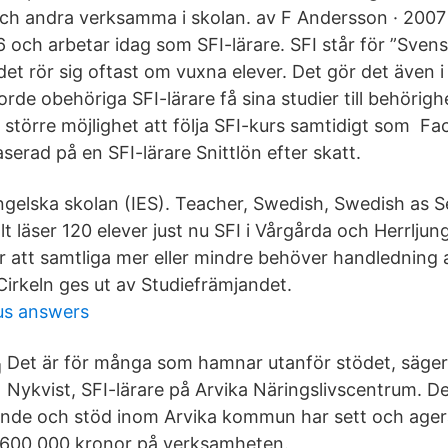
 och andra verksamma i skolan. av F Andersson · 200
och arbetar idag som SFI-lärare. SFI står för ”​Svens
et rör sig oftast om vuxna elever. Det gör det även i
de obehöriga SFI-lärare få sina studier till behörigh
 större möjlighet att följa SFI-kurs samtidigt som F
aserad på en SFI-lärare Snittlön efter skatt.
Engelska skolan (IES). Teacher, Swedish, Swedish as
t läser 120 elever just nu SFI i Vårgårda och Herrljun
 att samtliga mer eller mindre behöver handledning a
irkeln ges ut av Studiefrämjandet.
us answers
Det är för många som hamnar utanför stödet, säge
Nykvist, SFI-lärare på Arvika Näringslivscentrum. D
rande och stöd inom Arvika kommun har sett och agera
 600 000 kronor på verksamheten.