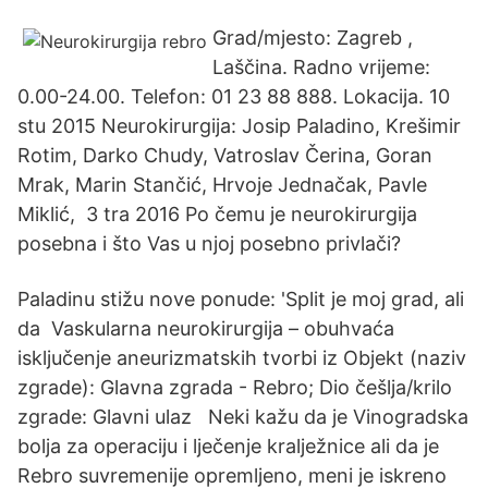
Grad/mjesto: Zagreb ,
Laščina. Radno vrijeme:
0.00-24.00. Telefon: 01 23 88 888. Lokacija. 10
stu 2015 Neurokirurgija: Josip Paladino, Krešimir
Rotim, Darko Chudy, Vatroslav Čerina, Goran
Mrak, Marin Stančić, Hrvoje Jednačak, Pavle
Miklić, 3 tra 2016 Po čemu je neurokirurgija
posebna i što Vas u njoj posebno privlači?
Paladinu stižu nove ponude: 'Split je moj grad, ali
da Vaskularna neurokirurgija – obuhvaća
isključenje aneurizmatskih tvorbi iz Objekt (naziv
zgrade): Glavna zgrada - Rebro; Dio češlja/krilo
zgrade: Glavni ulaz Neki kažu da je Vinogradska
bolja za operaciju i lječenje kralježnice ali da je
Rebro suvremenije opremljeno, meni je iskreno