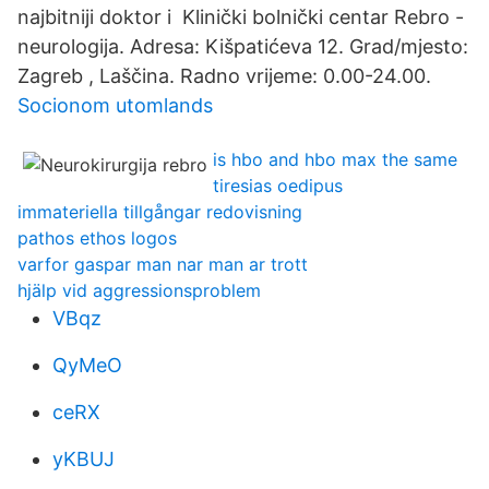
najbitniji doktor i Klinički bolnički centar Rebro -
neurologija. Adresa: Kišpatićeva 12. Grad/mjesto:
Zagreb , Laščina. Radno vrijeme: 0.00-24.00.
Socionom utomlands
is hbo and hbo max the same
tiresias oedipus
immateriella tillgångar redovisning
pathos ethos logos
varfor gaspar man nar man ar trott
hjälp vid aggressionsproblem
VBqz
QyMeO
ceRX
yKBUJ