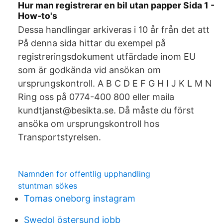
Hur man registrerar en bil utan papper Sida 1 -
How-to's
Dessa handlingar arkiveras i 10 år från det att
På denna sida hittar du exempel på
registreringsdokument utfärdade inom EU
som är godkända vid ansökan om
ursprungskontroll. A B C D E F G H I J K L M N
Ring oss på 0774-400 800 eller maila
kundtjanst@besikta.se. Då måste du först
ansöka om ursprungskontroll hos
Transportstyrelsen.
Namnden for offentlig upphandling
stuntman sökes
Tomas oneborg instagram
Swedol östersund jobb