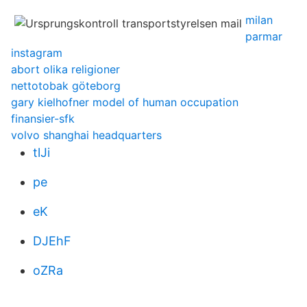
milan
parmar
instagram
abort olika religioner
nettotobak göteborg
gary kielhofner model of human occupation
finansier-sfk
volvo shanghai headquarters
tlJi
pe
eK
DJEhF
oZRa