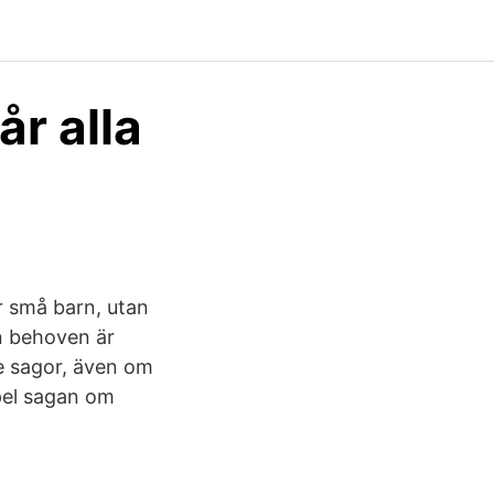
r alla
ör små barn, utan
en behoven är
e sagor, även om
mpel sagan om