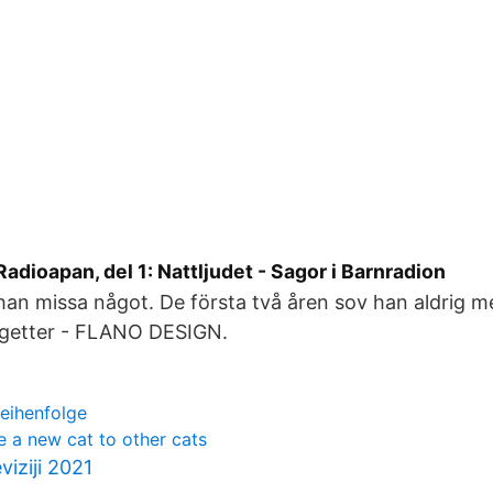
adioapan, del 1: Nattljudet - Sagor i Barnradion
han missa något. De första två åren sov han aldrig m
 getter - FLANO DESIGN.
reihenfolge
e a new cat to other cats
viziji 2021