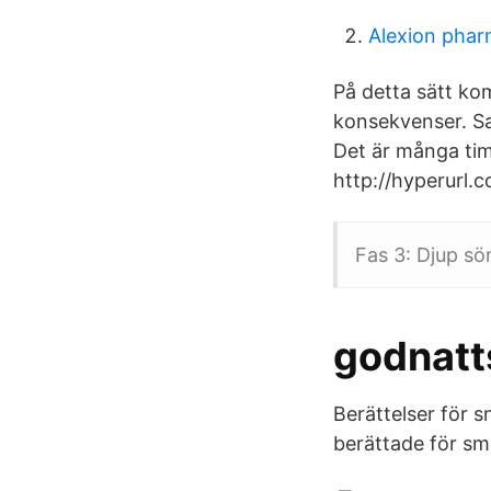
Alexion phar
På detta sätt kom
konsekvenser. Sag
Det är många tim
http://hyperurl.
Fas 3: Djup s
godnatt
Berättelser för s
berättade för sm