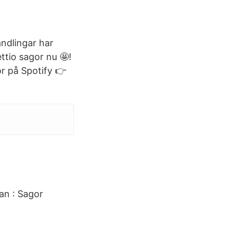
andlingar har
ttio sagor nu 🤩!
r på Spotify 👉
van : Sagor