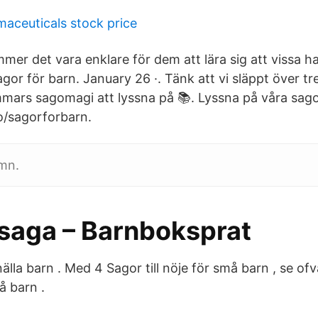
maceuticals stock price
mer det vara enklare för dem att lära sig att vissa h
or för barn. January 26 ·. Tänk att vi släppt över tre
mars sagomagi att lyssna på 📚. Lyssna på våra sago
co/sagorforbarn.
ömn.
saga – Barnboksprat
nälla barn . Med 4 Sagor till nöje för små barn , se of
å barn .