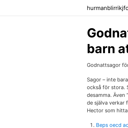
hurmanblirrikj
Godnat
barn a
Godnattsagor för
Sagor – inte bara
också för stora.
desamma. Även ”t
de själva verkar 
Hector som hittad
Beps oecd ac