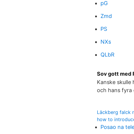
pG
Zmd
PS
NXs
QLbR
Sov gott med R
Kanske skulle 
och hans fyra
Läckberg falck 
how to introduc
Posao na tele