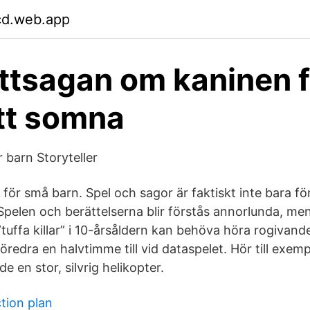
fcd.web.app
tsagan om kaninen få
tt somna
 barn Storyteller
 för små barn. Spel och sagor är faktiskt inte bara f
 Spelen och berättelserna blir förstås annorlunda, m
uffa killar” i 10-årsåldern kan behöva höra rogivand
föredra en halvtimme till vid dataspelet. Hör till exe
e en stor, silvrig helikopter.
tion plan