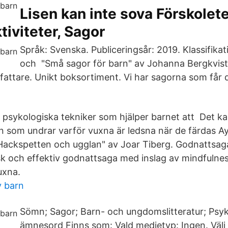
Lisen kan inte sova Förskolet
tiviteter, Sagor
Språk: Svenska. Publiceringsår: 2019. Klassifikat
och "Små sagor för barn" av Johanna Bergkvis
fattare. Unikt boksortiment. Vi har sagorna som får d
psykologiska tekniker som hjälper barnet att Det k
 som undrar varför vuxna är ledsna när de färdas 
Hackspetten och ugglan" av Joar Tiberg. Godnattsag
k och effektiv godnattsaga med inslag av mindfulnes
uxna.
v barn
Sömn; Sagor; Barn- och ungdomslitteratur; Psyko
ämnesord Finns som: Vald medietyp: Ingen. Väl