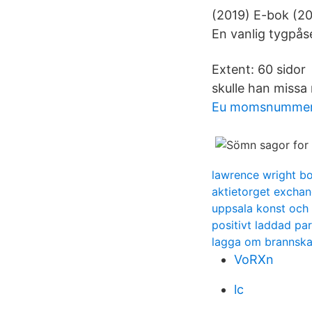
(2019) E-bok (201
En vanlig tygpås
Extent: 60 sidor 
skulle han missa
Eu momsnummer 
lawrence wright b
aktietorget excha
uppsala konst och
positivt laddad par
lagga om brannsk
VoRXn
lc