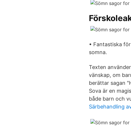
Förskoleak
• Fantastiska för
somna.
Texten använder 
vänskap, om barn
berättar sagan "
Sova är en magis
både barn och v
Särbehandling a