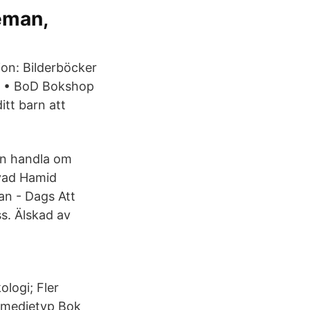
eman,
ion: Bilderböcker
t • BoD Bokshop
itt barn att
an handla om
Ayad Hamid
an - Dags Att
s. Älskad av
logi; Fler
j medietyp Bok